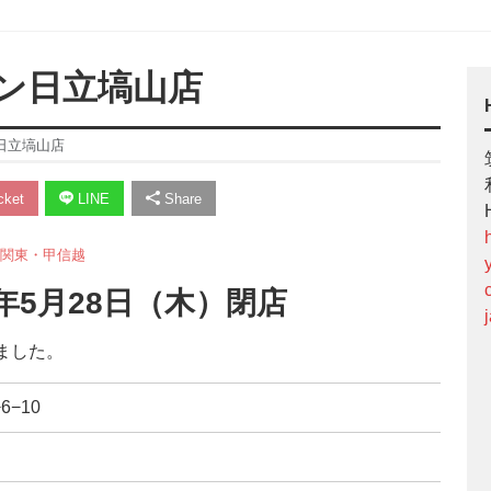
ン日立塙山店
日立塙山店
ket
LINE
Share
関東・甲信越
年5月28日（木）閉店
ました。
6−10