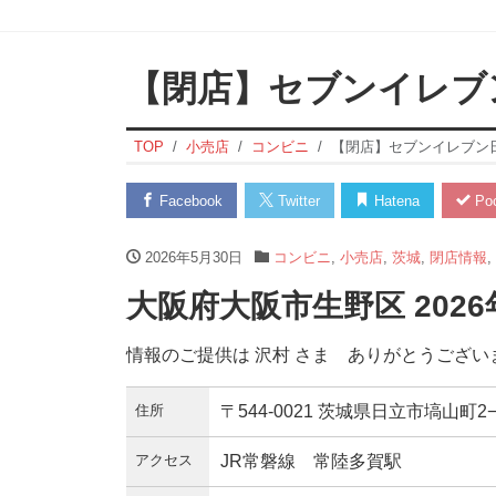
【閉店】セブンイレブ
TOP
小売店
コンビニ
【閉店】セブンイレブン
Facebook
Twitter
Hatena
Poc
2026年5月30日
コンビニ
,
小売店
,
茨城
,
閉店情報
,
大阪府大阪市生野区 2026
情報のご提供は 沢村 さま ありがとうござい
住所
〒544-0021 茨城県日立市塙山町2−
アクセス
JR常磐線 常陸多賀駅