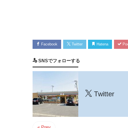
Facebook
Twitter
Hatena
Poc
SNSでフォローする
Twitter
« Prev