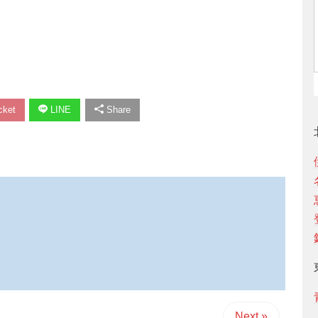
ket
LINE
Share
Next »