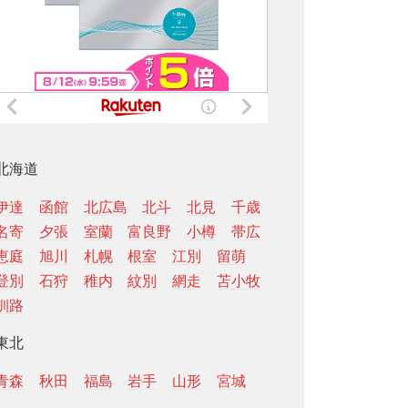
北海道
伊達
函館
北広島
北斗
北見
千歳
名寄
夕張
室蘭
富良野
小樽
帯広
恵庭
旭川
札幌
根室
江別
留萌
登別
石狩
稚内
紋別
網走
苫小牧
釧路
東北
青森
秋田
福島
岩手
山形
宮城