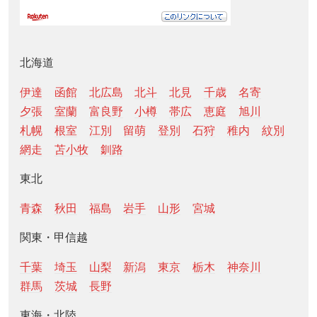
北海道
伊達
函館
北広島
北斗
北見
千歳
名寄
夕張
室蘭
富良野
小樽
帯広
恵庭
旭川
札幌
根室
江別
留萌
登別
石狩
稚内
紋別
網走
苫小牧
釧路
東北
青森
秋田
福島
岩手
山形
宮城
関東・甲信越
千葉
埼玉
山梨
新潟
東京
栃木
神奈川
群馬
茨城
長野
東海・北陸