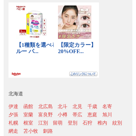
北海道
伊達
函館
北広島
北斗
北見
千歳
名寄
夕張
室蘭
富良野
小樽
帯広
恵庭
旭川
札幌
根室
江別
留萌
登別
石狩
稚内
紋別
網走
苫小牧
釧路