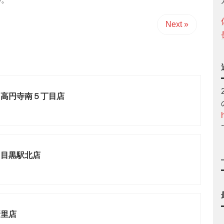
Next »
と高円寺南５丁目店
と目黒駅北店
新里店