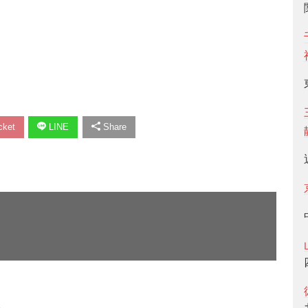
ket
LINE
Share
い。