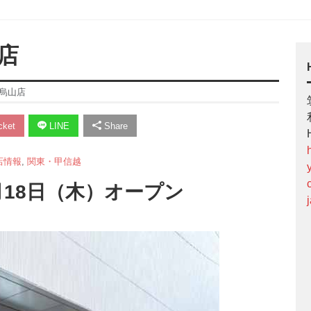
店
烏山店
ket
LINE
Share
店情報
,
関東・甲信越
1月18日（木）オープン