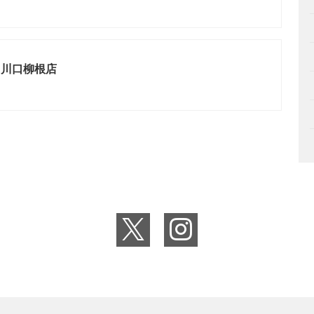
ト川口柳根店