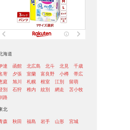
北海道
伊達
函館
北広島
北斗
北見
千歳
名寄
夕張
室蘭
富良野
小樽
帯広
恵庭
旭川
札幌
根室
江別
留萌
登別
石狩
稚内
紋別
網走
苫小牧
釧路
東北
青森
秋田
福島
岩手
山形
宮城