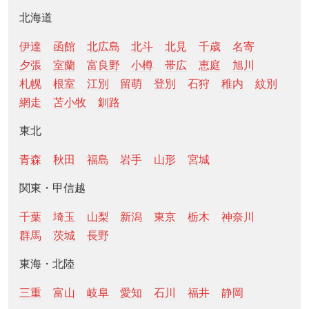
北海道
伊達
函館
北広島
北斗
北見
千歳
名寄
夕張
室蘭
富良野
小樽
帯広
恵庭
旭川
札幌
根室
江別
留萌
登別
石狩
稚内
紋別
網走
苫小牧
釧路
東北
青森
秋田
福島
岩手
山形
宮城
関東・甲信越
千葉
埼玉
山梨
新潟
東京
栃木
神奈川
群馬
茨城
長野
東海・北陸
三重
富山
岐阜
愛知
石川
福井
静岡