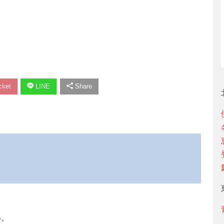
ket
LINE
Share
い。