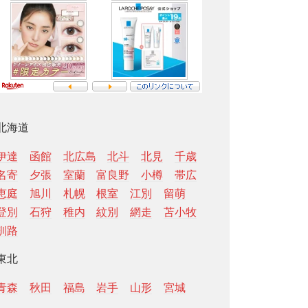
北海道
伊達
函館
北広島
北斗
北見
千歳
名寄
夕張
室蘭
富良野
小樽
帯広
恵庭
旭川
札幌
根室
江別
留萌
登別
石狩
稚内
紋別
網走
苫小牧
釧路
東北
青森
秋田
福島
岩手
山形
宮城