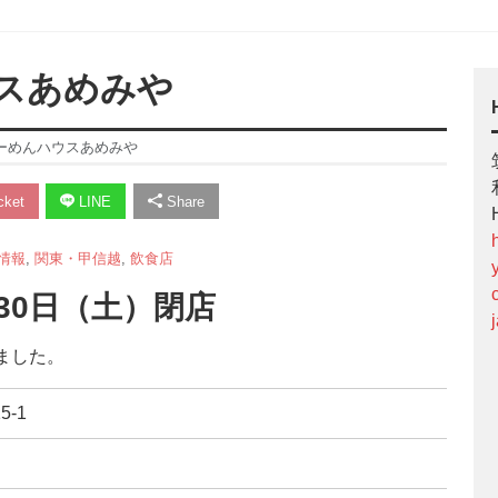
スあめみや
ーめんハウスあめみや
ket
LINE
Share
情報
,
関東・甲信越
,
飲食店
月30日（土）閉店
ました。
5-1