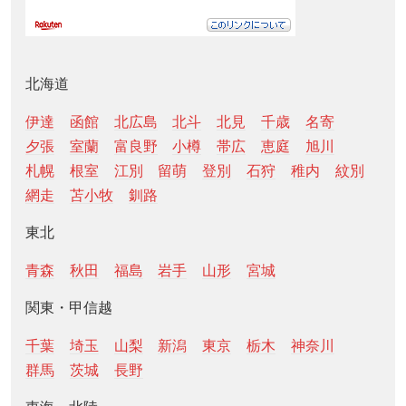
北海道
伊達
函館
北広島
北斗
北見
千歳
名寄
夕張
室蘭
富良野
小樽
帯広
恵庭
旭川
札幌
根室
江別
留萌
登別
石狩
稚内
紋別
網走
苫小牧
釧路
東北
青森
秋田
福島
岩手
山形
宮城
関東・甲信越
千葉
埼玉
山梨
新潟
東京
栃木
神奈川
群馬
茨城
長野