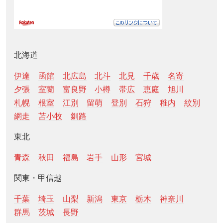
北海道
伊達
函館
北広島
北斗
北見
千歳
名寄
夕張
室蘭
富良野
小樽
帯広
恵庭
旭川
札幌
根室
江別
留萌
登別
石狩
稚内
紋別
網走
苫小牧
釧路
東北
青森
秋田
福島
岩手
山形
宮城
関東・甲信越
千葉
埼玉
山梨
新潟
東京
栃木
神奈川
群馬
茨城
長野