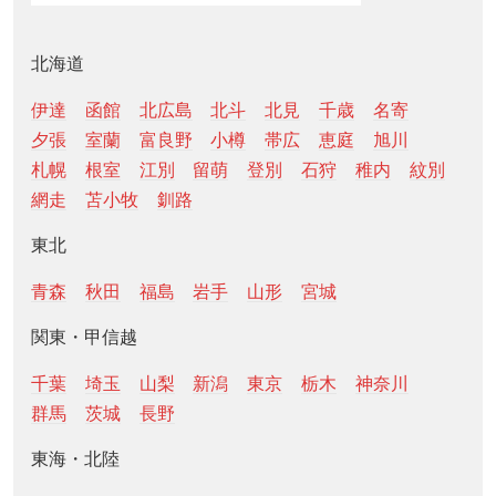
北海道
伊達
函館
北広島
北斗
北見
千歳
名寄
夕張
室蘭
富良野
小樽
帯広
恵庭
旭川
札幌
根室
江別
留萌
登別
石狩
稚内
紋別
網走
苫小牧
釧路
東北
青森
秋田
福島
岩手
山形
宮城
関東・甲信越
千葉
埼玉
山梨
新潟
東京
栃木
神奈川
群馬
茨城
長野
東海・北陸