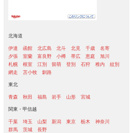
北海道
伊達
函館
北広島
北斗
北見
千歳
名寄
夕張
室蘭
富良野
小樽
帯広
恵庭
旭川
札幌
根室
江別
留萌
登別
石狩
稚内
紋別
網走
苫小牧
釧路
東北
青森
秋田
福島
岩手
山形
宮城
関東・甲信越
千葉
埼玉
山梨
新潟
東京
栃木
神奈川
群馬
茨城
長野