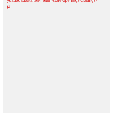
ydadadada/kaiten-heiten-store-openings-closings-
ja