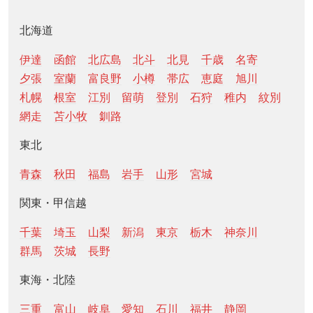
北海道
伊達
函館
北広島
北斗
北見
千歳
名寄
夕張
室蘭
富良野
小樽
帯広
恵庭
旭川
札幌
根室
江別
留萌
登別
石狩
稚内
紋別
網走
苫小牧
釧路
東北
青森
秋田
福島
岩手
山形
宮城
関東・甲信越
千葉
埼玉
山梨
新潟
東京
栃木
神奈川
群馬
茨城
長野
東海・北陸
三重
富山
岐阜
愛知
石川
福井
静岡