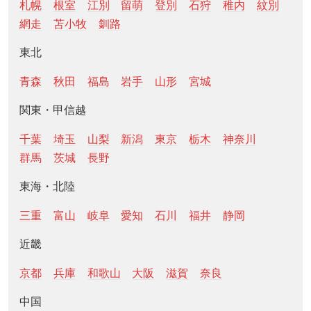
札幌
根室
江別
留萌
登別
石狩
稚内
紋別
網走
苫小牧
釧路
東北
青森
秋田
福島
岩手
山形
宮城
関東・甲信越
千葉
埼玉
山梨
新潟
東京
栃木
神奈川
群馬
茨城
長野
東海・北陸
三重
富山
岐阜
愛知
石川
福井
静岡
近畿
京都
兵庫
和歌山
大阪
滋賀
奈良
中国