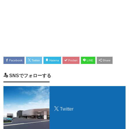
Facebook
Twitter
Hatena
Pocket
LINE
Share
SNSでフォローする
Twitter