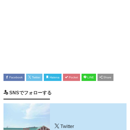
Facebook
Twitter
Hatena
Pocket
LINE
Share
SNSでフォローする
Twitter