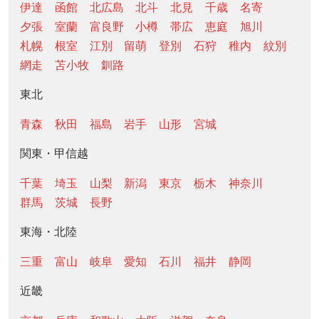
伊達
函館
北広島
北斗
北見
千歳
名寄
夕張
室蘭
富良野
小樽
帯広
恵庭
旭川
札幌
根室
江別
留萌
登別
石狩
稚内
紋別
網走
苫小牧
釧路
東北
青森
秋田
福島
岩手
山形
宮城
関東・甲信越
千葉
埼玉
山梨
新潟
東京
栃木
神奈川
群馬
茨城
長野
東海・北陸
三重
富山
岐阜
愛知
石川
福井
静岡
近畿