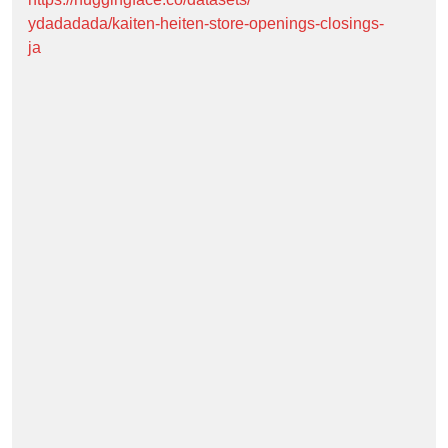
ydadadada/kaiten-heiten-store-openings-closings-
ja