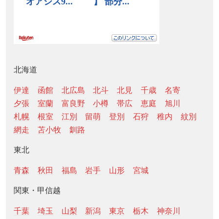
北海道
伊達
函館
北広島
北斗
北見
千歳
名寄
夕張
室蘭
富良野
小樽
帯広
恵庭
旭川
札幌
根室
江別
留萌
登別
石狩
稚内
紋別
網走
苫小牧
釧路
東北
青森
秋田
福島
岩手
山形
宮城
関東・甲信越
千葉
埼玉
山梨
新潟
東京
栃木
神奈川