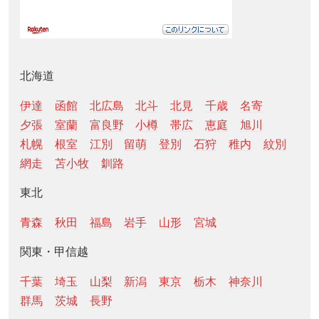
北海道
伊達
函館
北広島
北斗
北見
千歳
名寄
夕張
室蘭
富良野
小樽
帯広
恵庭
旭川
札幌
根室
江別
留萌
登別
石狩
稚内
紋別
網走
苫小牧
釧路
東北
青森
秋田
福島
岩手
山形
宮城
関東・甲信越
千葉
埼玉
山梨
新潟
東京
栃木
神奈川
群馬
茨城
長野