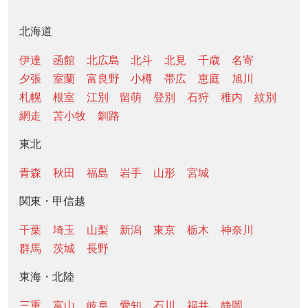
北海道
伊達
函館
北広島
北斗
北見
千歳
名寄
夕張
室蘭
富良野
小樽
帯広
恵庭
旭川
札幌
根室
江別
留萌
登別
石狩
稚内
紋別
網走
苫小牧
釧路
東北
青森
秋田
福島
岩手
山形
宮城
関東・甲信越
千葉
埼玉
山梨
新潟
東京
栃木
神奈川
群馬
茨城
長野
東海・北陸
三重
富山
岐阜
愛知
石川
福井
静岡