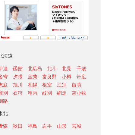
北海道
伊達
函館
北広島
北斗
北見
千歳
名寄
夕張
室蘭
富良野
小樽
帯広
恵庭
旭川
札幌
根室
江別
留萌
登別
石狩
稚内
紋別
網走
苫小牧
釧路
東北
青森
秋田
福島
岩手
山形
宮城