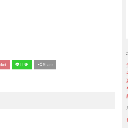
ket
LINE
Share