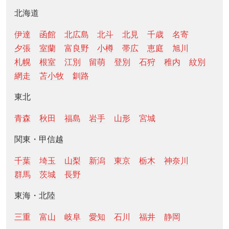
北海道
伊達
函館
北広島
北斗
北見
千歳
名寄
夕張
室蘭
富良野
小樽
帯広
恵庭
旭川
札幌
根室
江別
留萌
登別
石狩
稚内
紋別
網走
苫小牧
釧路
東北
青森
秋田
福島
岩手
山形
宮城
関東・甲信越
千葉
埼玉
山梨
新潟
東京
栃木
神奈川
群馬
茨城
長野
東海・北陸
三重
富山
岐阜
愛知
石川
福井
静岡