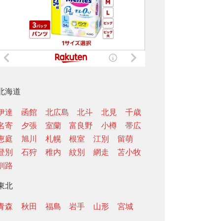
北海道
伊達
函館
北広島
北斗
北見
千歳
名寄
夕張
室蘭
富良野
小樽
帯広
恵庭
旭川
札幌
根室
江別
留萌
登別
石狩
稚内
紋別
網走
苫小牧
釧路
東北
青森
秋田
福島
岩手
山形
宮城