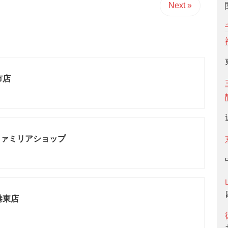
Next »
市店
ファミリアショップ
港東店