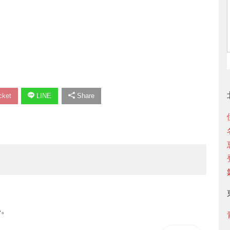
ket
LINE
Share
い。