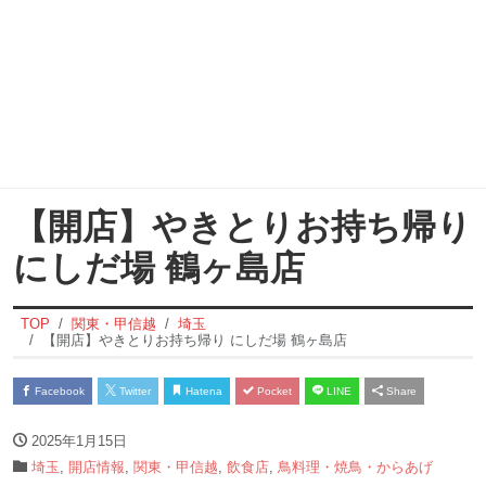
【開店】やきとりお持ち帰り
にしだ場 鶴ヶ島店
TOP
関東・甲信越
埼玉
【開店】やきとりお持ち帰り にしだ場 鶴ヶ島店
Facebook
Twitter
Hatena
Pocket
LINE
Share
2025年1月15日
埼玉
,
開店情報
,
関東・甲信越
,
飲食店
,
鳥料理・焼鳥・からあげ