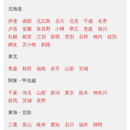
北海道
伊達
函館
北広島
北斗
北見
千歳
名寄
夕張
室蘭
富良野
小樽
帯広
恵庭
旭川
札幌
根室
江別
留萌
登別
石狩
稚内
紋別
網走
苫小牧
釧路
東北
青森
秋田
福島
岩手
山形
宮城
関東・甲信越
千葉
埼玉
山梨
新潟
東京
栃木
神奈川
群馬
茨城
長野
東海・北陸
三重
富山
岐阜
愛知
石川
福井
静岡