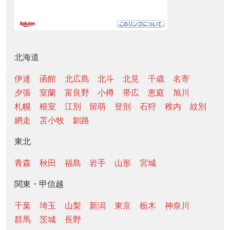
北海道
伊達
函館
北広島
北斗
北見
千歳
名寄
夕張
室蘭
富良野
小樽
帯広
恵庭
旭川
札幌
根室
江別
留萌
登別
石狩
稚内
紋別
網走
苫小牧
釧路
東北
青森
秋田
福島
岩手
山形
宮城
関東・甲信越
千葉
埼玉
山梨
新潟
東京
栃木
神奈川
群馬
茨城
長野