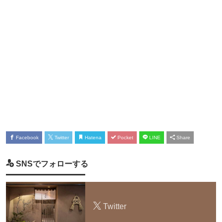
Facebook
Twitter
Hatena
Pocket
LINE
Share
SNSでフォローする
Twitter