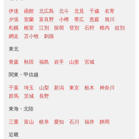
伊達
函館
北広島
北斗
北見
千歳
名寄
夕張
室蘭
富良野
小樽
帯広
恵庭
旭川
札幌
根室
江別
留萌
登別
石狩
稚内
紋別
網走
苫小牧
釧路
東北
青森
秋田
福島
岩手
山形
宮城
関東・甲信越
千葉
埼玉
山梨
新潟
東京
栃木
神奈川
群馬
茨城
長野
東海・北陸
三重
富山
岐阜
愛知
石川
福井
静岡
近畿