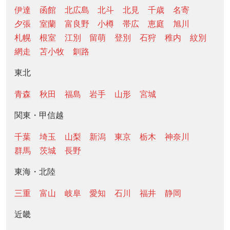
伊達
函館
北広島
北斗
北見
千歳
名寄
夕張
室蘭
富良野
小樽
帯広
恵庭
旭川
札幌
根室
江別
留萌
登別
石狩
稚内
紋別
網走
苫小牧
釧路
東北
青森
秋田
福島
岩手
山形
宮城
関東・甲信越
千葉
埼玉
山梨
新潟
東京
栃木
神奈川
群馬
茨城
長野
東海・北陸
三重
富山
岐阜
愛知
石川
福井
静岡
近畿