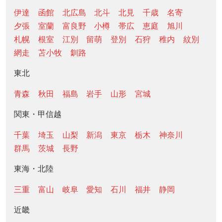
伊達
函館
北広島
北斗
北見
千歳
名寄
夕張
室蘭
富良野
小樽
帯広
恵庭
旭川
札幌
根室
江別
留萌
登別
石狩
稚内
紋別
網走
苫小牧
釧路
東北
青森
秋田
福島
岩手
山形
宮城
関東・甲信越
千葉
埼玉
山梨
新潟
東京
栃木
神奈川
群馬
茨城
長野
東海・北陸
三重
富山
岐阜
愛知
石川
福井
静岡
近畿