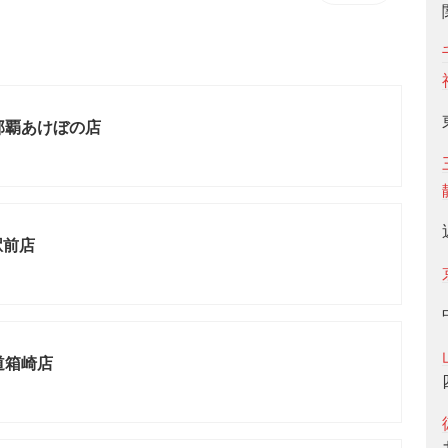
那覇あけぼの店
駅前店
道箱崎店