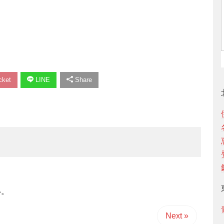
ket
LINE
Share
い。
Next »