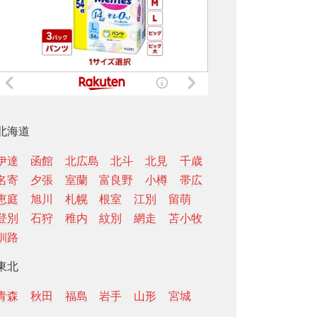
北海道
伊達
函館
北広島
北斗
北見
千歳
名寄
夕張
室蘭
富良野
小樽
帯広
恵庭
旭川
札幌
根室
江別
留萌
登別
石狩
稚内
紋別
網走
苫小牧
釧路
東北
青森
秋田
福島
岩手
山形
宮城