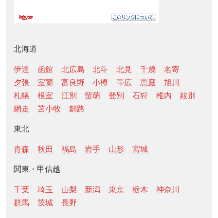
北海道
伊達
函館
北広島
北斗
北見
千歳
名寄
夕張
室蘭
富良野
小樽
帯広
恵庭
旭川
札幌
根室
江別
留萌
登別
石狩
稚内
紋別
網走
苫小牧
釧路
東北
青森
秋田
福島
岩手
山形
宮城
関東・甲信越
千葉
埼玉
山梨
新潟
東京
栃木
神奈川
群馬
茨城
長野