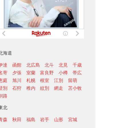
北海道
伊達
函館
北広島
北斗
北見
千歳
名寄
夕張
室蘭
富良野
小樽
帯広
恵庭
旭川
札幌
根室
江別
留萌
登別
石狩
稚内
紋別
網走
苫小牧
釧路
東北
青森
秋田
福島
岩手
山形
宮城