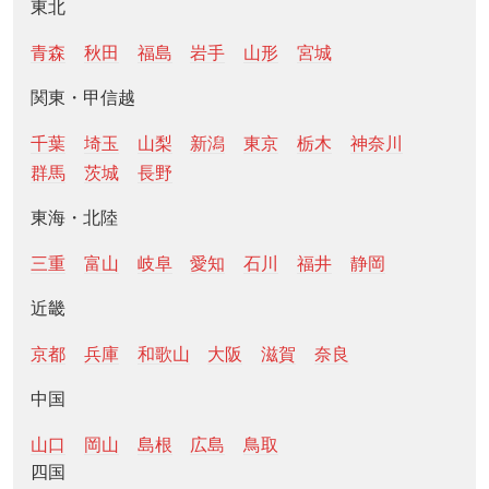
東北
青森
秋田
福島
岩手
山形
宮城
関東・甲信越
千葉
埼玉
山梨
新潟
東京
栃木
神奈川
群馬
茨城
長野
東海・北陸
三重
富山
岐阜
愛知
石川
福井
静岡
近畿
京都
兵庫
和歌山
大阪
滋賀
奈良
中国
山口
岡山
島根
広島
鳥取
四国