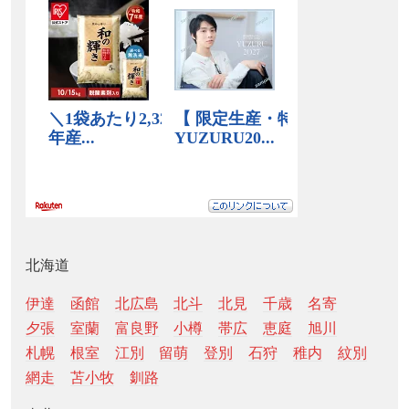
北海道
伊達
函館
北広島
北斗
北見
千歳
名寄
夕張
室蘭
富良野
小樽
帯広
恵庭
旭川
札幌
根室
江別
留萌
登別
石狩
稚内
紋別
網走
苫小牧
釧路