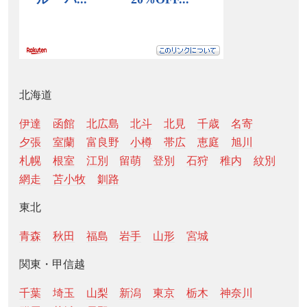
北海道
伊達
函館
北広島
北斗
北見
千歳
名寄
夕張
室蘭
富良野
小樽
帯広
恵庭
旭川
札幌
根室
江別
留萌
登別
石狩
稚内
紋別
網走
苫小牧
釧路
東北
青森
秋田
福島
岩手
山形
宮城
関東・甲信越
千葉
埼玉
山梨
新潟
東京
栃木
神奈川