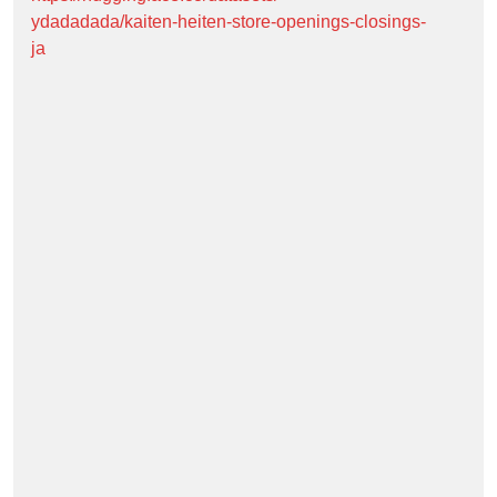
ydadadada/kaiten-heiten-store-openings-closings-
ja