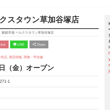
ルクスタウン草加谷塚店
】眼鏡市場 ベルクスタウン草加谷塚店
ket
LINE
Share
小売店
,
開店情報
,
関東・甲信越
月9日（金）オープン
71-1