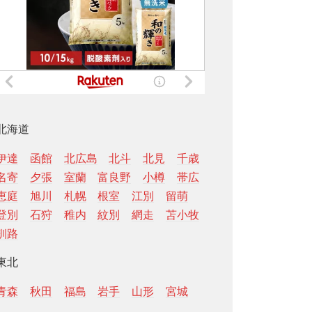
北海道
伊達
函館
北広島
北斗
北見
千歳
名寄
夕張
室蘭
富良野
小樽
帯広
恵庭
旭川
札幌
根室
江別
留萌
登別
石狩
稚内
紋別
網走
苫小牧
釧路
東北
青森
秋田
福島
岩手
山形
宮城