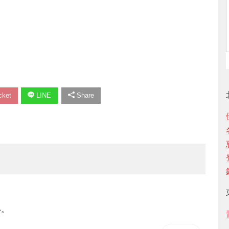
ket
LINE
Share
い。