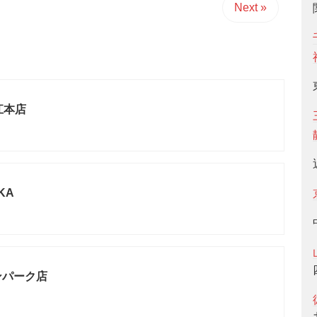
Next »
江本店
OKA
サンパーク店