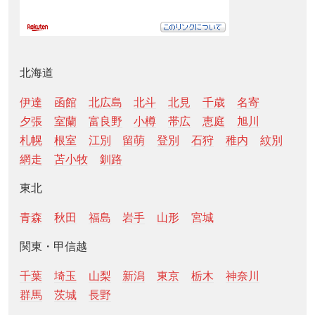
北海道
伊達
函館
北広島
北斗
北見
千歳
名寄
夕張
室蘭
富良野
小樽
帯広
恵庭
旭川
札幌
根室
江別
留萌
登別
石狩
稚内
紋別
網走
苫小牧
釧路
東北
青森
秋田
福島
岩手
山形
宮城
関東・甲信越
千葉
埼玉
山梨
新潟
東京
栃木
神奈川
群馬
茨城
長野