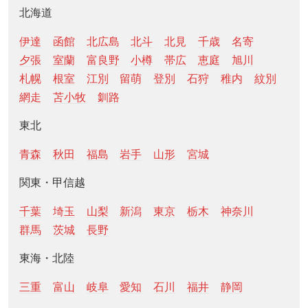
北海道
伊達
函館
北広島
北斗
北見
千歳
名寄
夕張
室蘭
富良野
小樽
帯広
恵庭
旭川
札幌
根室
江別
留萌
登別
石狩
稚内
紋別
網走
苫小牧
釧路
東北
青森
秋田
福島
岩手
山形
宮城
関東・甲信越
千葉
埼玉
山梨
新潟
東京
栃木
神奈川
群馬
茨城
長野
東海・北陸
三重
富山
岐阜
愛知
石川
福井
静岡