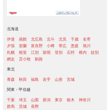
北海道
伊達
函館
北広島
北斗
北見
千歳
名寄
夕張
室蘭
富良野
小樽
帯広
恵庭
旭川
札幌
根室
江別
留萌
登別
石狩
稚内
紋別
網走
苫小牧
釧路
東北
青森
秋田
福島
岩手
山形
宮城
関東・甲信越
千葉
埼玉
山梨
新潟
東京
栃木
神奈川
群馬
茨城
長野