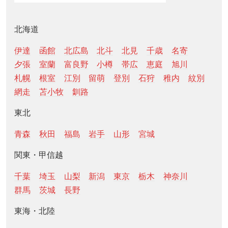
北海道
伊達
函館
北広島
北斗
北見
千歳
名寄
夕張
室蘭
富良野
小樽
帯広
恵庭
旭川
札幌
根室
江別
留萌
登別
石狩
稚内
紋別
網走
苫小牧
釧路
東北
青森
秋田
福島
岩手
山形
宮城
関東・甲信越
千葉
埼玉
山梨
新潟
東京
栃木
神奈川
群馬
茨城
長野
東海・北陸