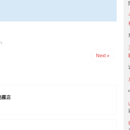
い。
Next »
朝霧店