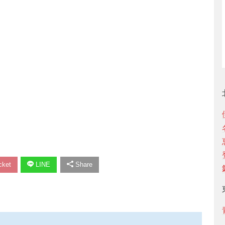
ket
LINE
Share