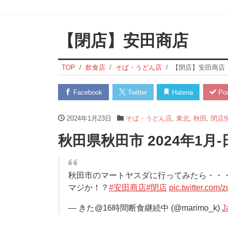
【閉店】安田商店
TOP
飲食店
そば・うどん店
【閉店】安田商店
Facebook
Twitter
Hatena
Poc
2024年1月23日
そば・うどん店
,
東北
,
秋田
,
閉店
秋田県秋田市 2024年1月
秋田市のマートヤスダに行ってみたら・・
マジか！？
#安田商店
#閉店
pic.twitter.co
— きた@16時間断食継続中 (@marimo_k)
J