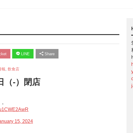
ket
LINE
Share
情報
,
飲食店
-日（-）閉店
・。
m/zu1CWE2AwR
anuary 15, 2024