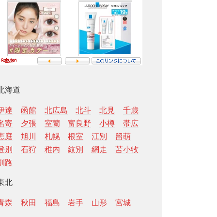
北海道
伊達
函館
北広島
北斗
北見
千歳
名寄
夕張
室蘭
富良野
小樽
帯広
恵庭
旭川
札幌
根室
江別
留萌
登別
石狩
稚内
紋別
網走
苫小牧
釧路
東北
青森
秋田
福島
岩手
山形
宮城