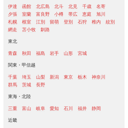
伊達
函館
北広島
北斗
北見
千歳
名寄
夕張
室蘭
富良野
小樽
帯広
恵庭
旭川
札幌
根室
江別
留萌
登別
石狩
稚内
紋別
網走
苫小牧
釧路
東北
青森
秋田
福島
岩手
山形
宮城
関東・甲信越
千葉
埼玉
山梨
新潟
東京
栃木
神奈川
群馬
茨城
長野
東海・北陸
三重
富山
岐阜
愛知
石川
福井
静岡
近畿