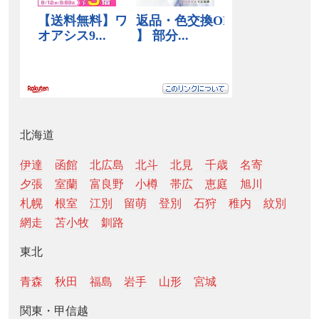
北海道
伊達
函館
北広島
北斗
北見
千歳
名寄
夕張
室蘭
富良野
小樽
帯広
恵庭
旭川
札幌
根室
江別
留萌
登別
石狩
稚内
紋別
網走
苫小牧
釧路
東北
青森
秋田
福島
岩手
山形
宮城
関東・甲信越