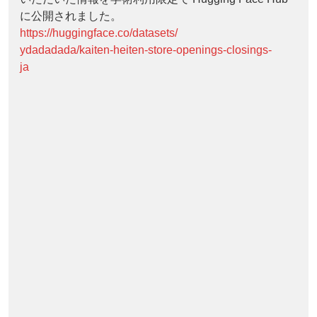
に公開されました。
https://huggingface.co/datasets/
ydadadada/kaiten-heiten-store-openings-closings-
ja