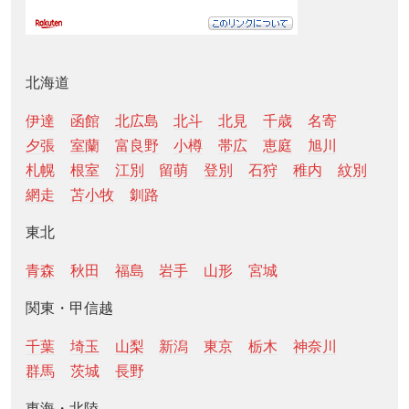
北海道
伊達
函館
北広島
北斗
北見
千歳
名寄
夕張
室蘭
富良野
小樽
帯広
恵庭
旭川
札幌
根室
江別
留萌
登別
石狩
稚内
紋別
網走
苫小牧
釧路
東北
青森
秋田
福島
岩手
山形
宮城
関東・甲信越
千葉
埼玉
山梨
新潟
東京
栃木
神奈川
群馬
茨城
長野
東海・北陸