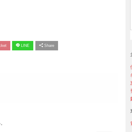
ket
LINE
Share
い。