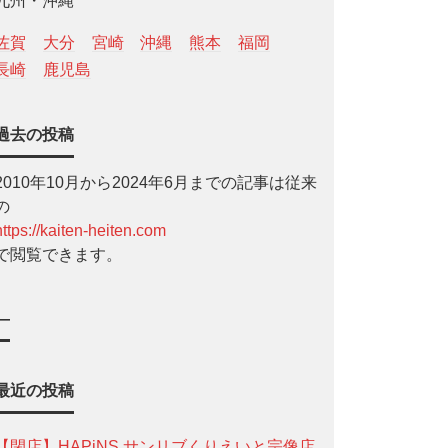
九州・沖縄
佐賀
大分
宮崎
沖縄
熊本
福岡
長崎
鹿児島
過去の投稿
2010年10月から2024年6月までの記事は従来
の
https://kaiten-heiten.com
で閲覧できます。
—
最近の投稿
【閉店】HAPiNS サンリブくりえいと宗像店