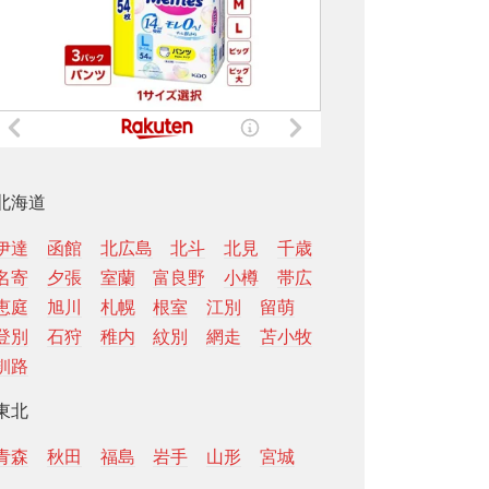
北海道
伊達
函館
北広島
北斗
北見
千歳
名寄
夕張
室蘭
富良野
小樽
帯広
恵庭
旭川
札幌
根室
江別
留萌
登別
石狩
稚内
紋別
網走
苫小牧
釧路
東北
青森
秋田
福島
岩手
山形
宮城