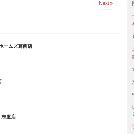
Next »
 ホームズ葛西店
店
 志度店