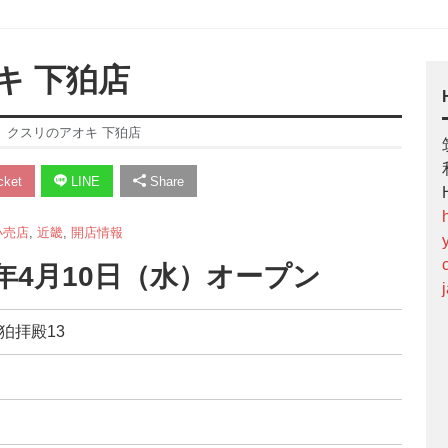
キ 下狛店
】クスリのアオキ 下狛店
ket
LINE
Share
小売店
,
近畿
,
開店情報
4年4月10日（水）オープン
下狛拝殿13