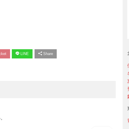
ket
LINE
Share
い。