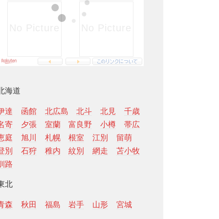
北海道
伊達
函館
北広島
北斗
北見
千歳
名寄
夕張
室蘭
富良野
小樽
帯広
恵庭
旭川
札幌
根室
江別
留萌
登別
石狩
稚内
紋別
網走
苫小牧
釧路
東北
青森
秋田
福島
岩手
山形
宮城