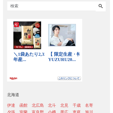
北海道
伊達
函館
北広島
北斗
北見
千歳
名寄
夕張
室蘭
富良野
小樽
帯広
恵庭
旭川