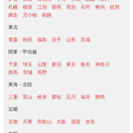
札幌
根室
江別
留萌
登別
石狩
稚内
紋別
網走
苫小牧
釧路
東北
青森
秋田
福島
岩手
山形
宮城
関東・甲信越
千葉
埼玉
山梨
新潟
東京
栃木
神奈川
群馬
茨城
長野
東海・北陸
三重
富山
岐阜
愛知
石川
福井
静岡
近畿
京都
兵庫
和歌山
大阪
滋賀
奈良