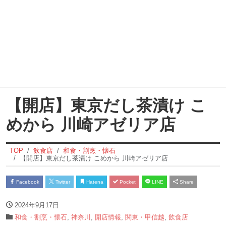
【開店】東京だし茶漬け こ
めから 川崎アゼリア店
TOP
飲食店
和食・割烹・懐石
【開店】東京だし茶漬け こめから 川崎アゼリア店
Facebook
Twitter
Hatena
Pocket
LINE
Share
2024年9月17日
和食・割烹・懐石
,
神奈川
,
開店情報
,
関東・甲信越
,
飲食店