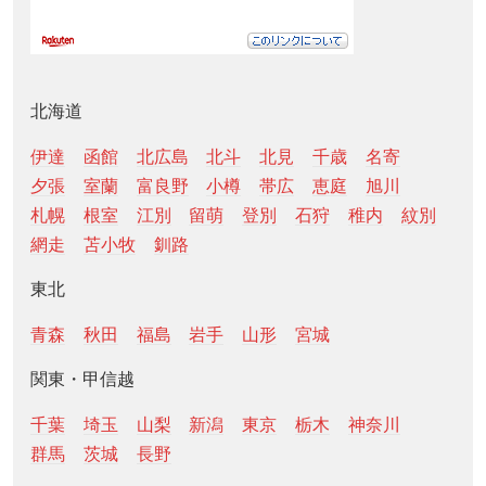
北海道
伊達
函館
北広島
北斗
北見
千歳
名寄
夕張
室蘭
富良野
小樽
帯広
恵庭
旭川
札幌
根室
江別
留萌
登別
石狩
稚内
紋別
網走
苫小牧
釧路
東北
青森
秋田
福島
岩手
山形
宮城
関東・甲信越
千葉
埼玉
山梨
新潟
東京
栃木
神奈川
群馬
茨城
長野