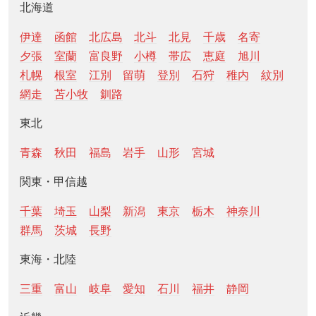
北海道
伊達
函館
北広島
北斗
北見
千歳
名寄
夕張
室蘭
富良野
小樽
帯広
恵庭
旭川
札幌
根室
江別
留萌
登別
石狩
稚内
紋別
網走
苫小牧
釧路
東北
青森
秋田
福島
岩手
山形
宮城
関東・甲信越
千葉
埼玉
山梨
新潟
東京
栃木
神奈川
群馬
茨城
長野
東海・北陸
三重
富山
岐阜
愛知
石川
福井
静岡