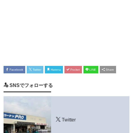
Facebook
Twitter
Hatena
Pocket
LINE
Share
SNSでフォローする
Twitter