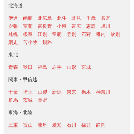
北海道
伊達
函館
北広島
北斗
北見
千歳
名寄
夕張
室蘭
富良野
小樽
帯広
恵庭
旭川
札幌
根室
江別
留萌
登別
石狩
稚内
紋別
網走
苫小牧
釧路
東北
青森
秋田
福島
岩手
山形
宮城
関東・甲信越
千葉
埼玉
山梨
新潟
東京
栃木
神奈川
群馬
茨城
長野
東海・北陸
三重
富山
岐阜
愛知
石川
福井
静岡