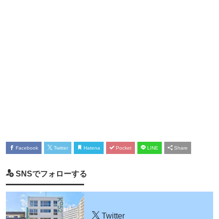
Facebook
Twitter
Hatena
Pocket
LINE
Share
SNSでフォローする
Twitter