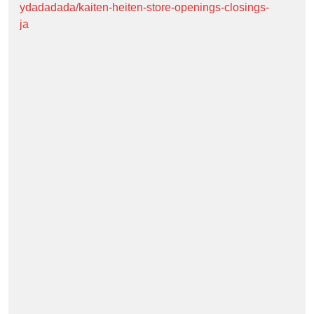
ydadadada/kaiten-heiten-store-openings-closings-
ja