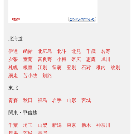
北海道
伊達
函館
北広島
北斗
北見
千歳
名寄
夕張
室蘭
富良野
小樽
帯広
恵庭
旭川
札幌
根室
江別
留萌
登別
石狩
稚内
紋別
網走
苫小牧
釧路
東北
青森
秋田
福島
岩手
山形
宮城
関東・甲信越
千葉
埼玉
山梨
新潟
東京
栃木
神奈川
群馬
茨城
長野