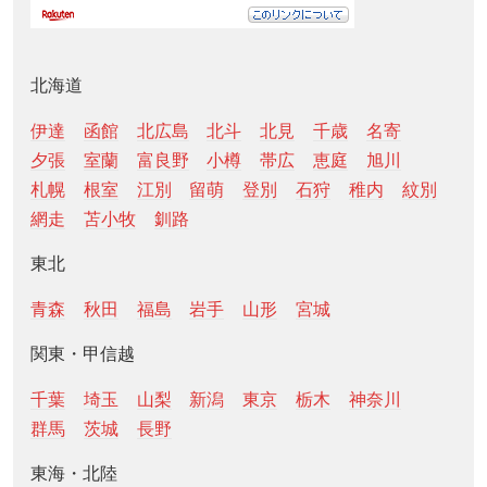
北海道
伊達
函館
北広島
北斗
北見
千歳
名寄
夕張
室蘭
富良野
小樽
帯広
恵庭
旭川
札幌
根室
江別
留萌
登別
石狩
稚内
紋別
網走
苫小牧
釧路
東北
青森
秋田
福島
岩手
山形
宮城
関東・甲信越
千葉
埼玉
山梨
新潟
東京
栃木
神奈川
群馬
茨城
長野
東海・北陸