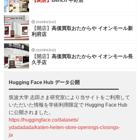
【閉店】
Berich 中野店
2026年8月4日
【開店】
高価買取おたからや イオンモール新
利府店
2026年8月4日
【開店】
高価買取おたからや イオンモール長
久手店
Hugging Face Hub データ公開
筑波大学 志田さま研究室により当サイトをご利用して
いただいた情報を学術利用限定で Hugging Face Hub
に公開されました。
https://huggingface.co/datasets/
ydadadada/kaiten-heiten-store-openings-closings-
ja