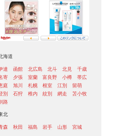
北海道
伊達
函館
北広島
北斗
北見
千歳
名寄
夕張
室蘭
富良野
小樽
帯広
恵庭
旭川
札幌
根室
江別
留萌
登別
石狩
稚内
紋別
網走
苫小牧
釧路
東北
青森
秋田
福島
岩手
山形
宮城