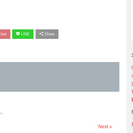
ket
LINE
Share
い。
Next »