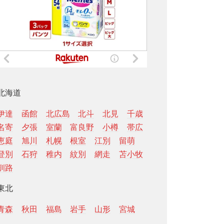
北海道
伊達
函館
北広島
北斗
北見
千歳
名寄
夕張
室蘭
富良野
小樽
帯広
恵庭
旭川
札幌
根室
江別
留萌
登別
石狩
稚内
紋別
網走
苫小牧
釧路
東北
青森
秋田
福島
岩手
山形
宮城