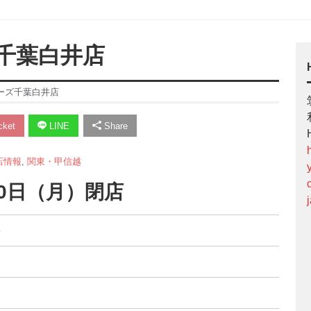
千葉白井店
ーズ千葉白井店
ket
LINE
Share
店情報
,
関東・甲信越
30日（月）閉店
8