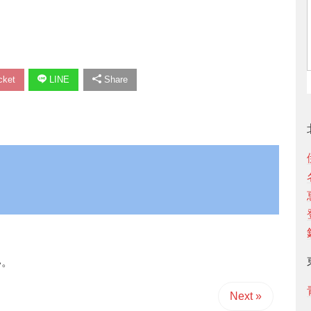
ket
LINE
Share
い。
Next »