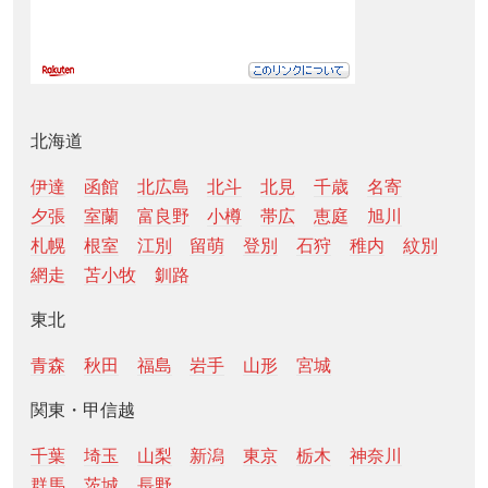
北海道
伊達
函館
北広島
北斗
北見
千歳
名寄
夕張
室蘭
富良野
小樽
帯広
恵庭
旭川
札幌
根室
江別
留萌
登別
石狩
稚内
紋別
網走
苫小牧
釧路
東北
青森
秋田
福島
岩手
山形
宮城
関東・甲信越
千葉
埼玉
山梨
新潟
東京
栃木
神奈川
群馬
茨城
長野