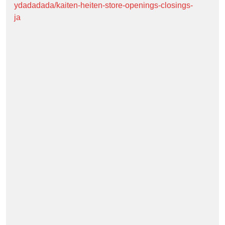
ydadadada/kaiten-heiten-store-openings-closings-
ja