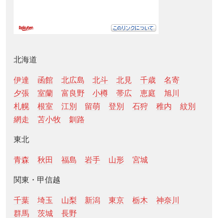
北海道
伊達
函館
北広島
北斗
北見
千歳
名寄
夕張
室蘭
富良野
小樽
帯広
恵庭
旭川
札幌
根室
江別
留萌
登別
石狩
稚内
紋別
網走
苫小牧
釧路
東北
青森
秋田
福島
岩手
山形
宮城
関東・甲信越
千葉
埼玉
山梨
新潟
東京
栃木
神奈川
群馬
茨城
長野