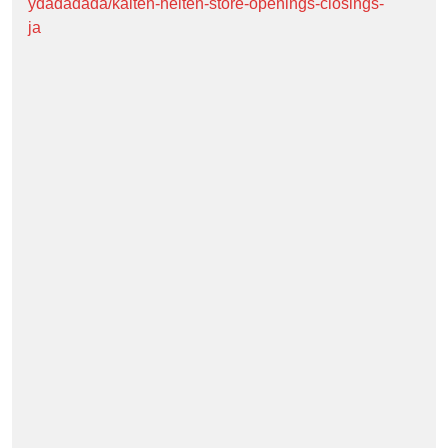
ydadadada/kaiten-heiten-store-openings-closings-
ja